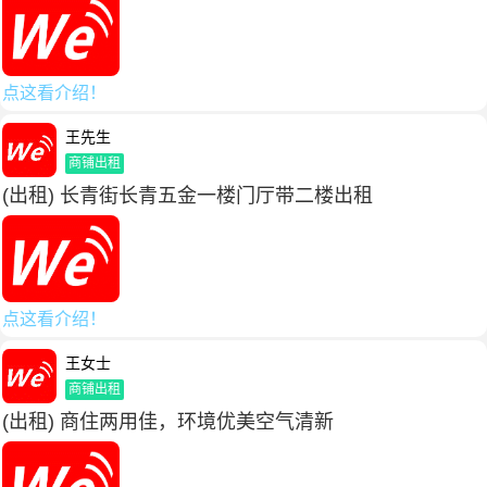
点这看介绍！
王先生
商铺出租
(出租) 长青街长青五金一楼门厅带二楼出租
点这看介绍！
王女士
商铺出租
(出租) 商住两用佳，环境优美空气清新